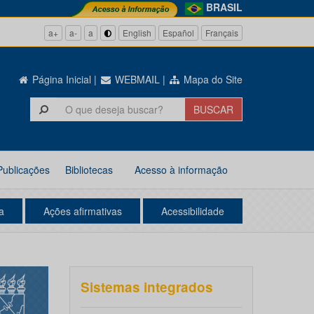
BRASIL
a+
a-
a
English
Español
Français
Página Inicial
|
WEBMAIL
|
Mapa do Site
Publicações
Bibliotecas
Acesso à informação
a
Ações afirmativas
Acessibilidade
Sistemas integrados