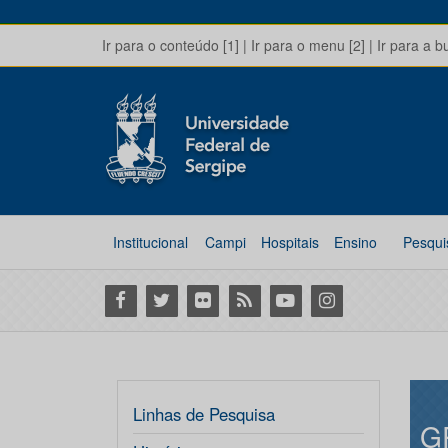
Ir para o conteúdo [1]
|
Ir para o menu [2]
|
Ir para a b
Institucional
Campi
Hospitais
Ensino
Pesqui
Facebook
Twitter
Flickr
RSS
Youtube
Instagram
Linhas de Pesquisa
G