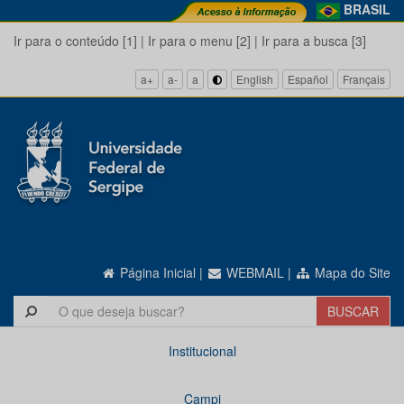
BRASIL
Ir para o conteúdo [1]
|
Ir para o menu [2]
|
Ir para a busca [3]
a+
a-
a
English
Español
Français
Página Inicial
|
WEBMAIL
|
Mapa do Site
Institucional
Campi