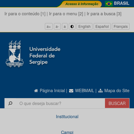
BRASIL
Ir para o conteúdo [1]
|
Ir para o menu [2]
|
Ir para a busca [3]
a+
a-
a
English
Español
Français
Página Inicial
|
WEBMAIL
|
Mapa do Site
Institucional
Campi