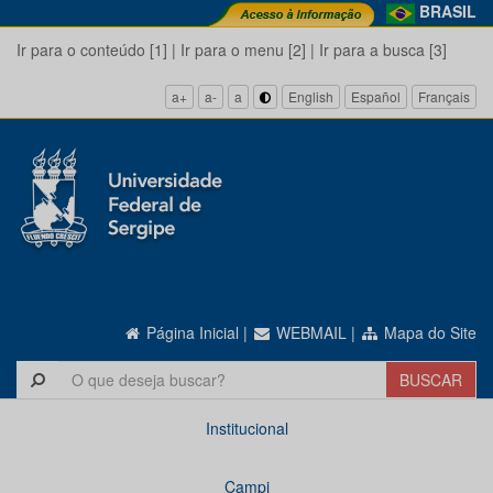
BRASIL
Ir para o conteúdo [1]
|
Ir para o menu [2]
|
Ir para a busca [3]
a+
a-
a
English
Español
Français
Página Inicial
|
WEBMAIL
|
Mapa do Site
Institucional
Campi