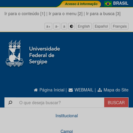
BRASIL
Ir para o conteúdo [1]
|
Ir para o menu [2]
|
Ir para a busca [3]
a+
a-
a
English
Español
Français
Página Inicial
|
WEBMAIL
|
Mapa do Site
Institucional
Campi