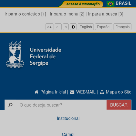
BRASIL
Ir para o conteúdo [1]
|
Ir para o menu [2]
|
Ir para a busca [3]
a+
a-
a
English
Español
Français
Página Inicial
|
WEBMAIL
|
Mapa do Site
Institucional
Campi