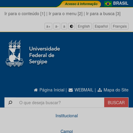
BRASIL
Ir para o conteúdo [1]
|
Ir para o menu [2]
|
Ir para a busca [3]
a+
a-
a
English
Español
Français
Página Inicial
|
WEBMAIL
|
Mapa do Site
Institucional
Campi