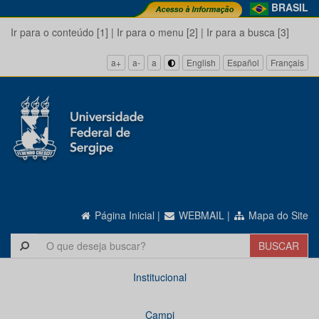
BRASIL
Ir para o conteúdo [1]
|
Ir para o menu [2]
|
Ir para a busca [3]
a+
a-
a
English
Español
Français
Página Inicial
|
WEBMAIL
|
Mapa do Site
Institucional
Campi