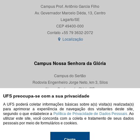
Campus Prof. Antônio Garcia Filho
Av. Governador Marcelo Déda, 13, Centro
Lagarto/SE
CEP 49400-000
Localização
Campus Nossa Senhora da Glória
Campus do Sertão
Rodovia Engenheiro Jorge Neto, km 3, Silos
Nossa Senhora da Glória/SE
CEP 49680-000
UFS preocupa-se com a sua privacidade
A UFS poderá coletar informações básicas sobre a(s) visita(s) realizada(s)
Localização
para aprimorar a experiência de navegação dos visitantes deste site,
segundo o que estabelece a
Política de Privacidade de Dados Pessoais.
Ao
utilizar este site, você concorda com a coleta e tratamento de seus dados
pessoais por meio de formulários e cookies.
Ciente