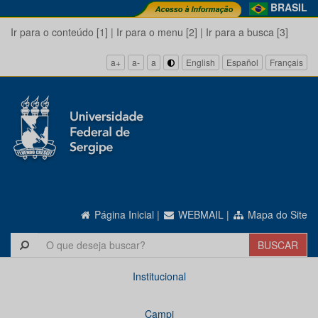
BRASIL
Ir para o conteúdo [1]
|
Ir para o menu [2]
|
Ir para a busca [3]
a+
a-
a
English
Español
Français
Página Inicial
|
WEBMAIL
|
Mapa do Site
Institucional
Campi