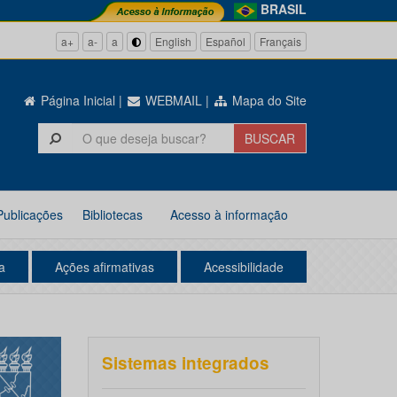
BRASIL
a+
a-
a
English
Español
Français
Página Inicial
|
WEBMAIL
|
Mapa do Site
Publicações
Bibliotecas
Acesso à informação
a
Ações afirmativas
Acessibilidade
Sistemas integrados