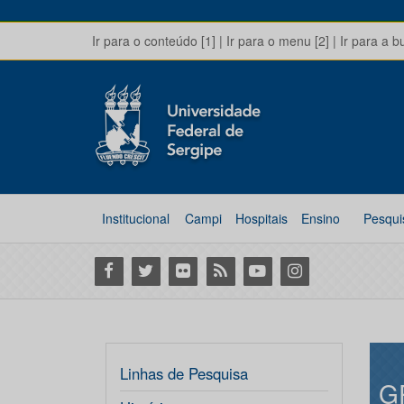
Ir para o conteúdo [1]
|
Ir para o menu [2]
|
Ir para a b
Institucional
Campi
Hospitais
Ensino
Pesqui
Facebook
Twitter
Flickr
RSS
Youtube
Instagram
Linhas de Pesquisa
G